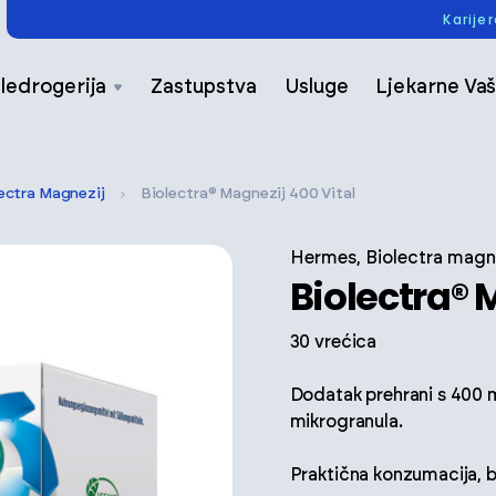
Karije
ledrogerija
Zastupstva
Usluge
Ljekarne Vaš
ectra Magnezij
Biolectra® Magnezij 400 Vital
Hermes, Biolectra magn
Biolectra® 
30 vrećica
Dodatak prehrani s 400 m
mikrogranula.
Praktična konzumacija, 