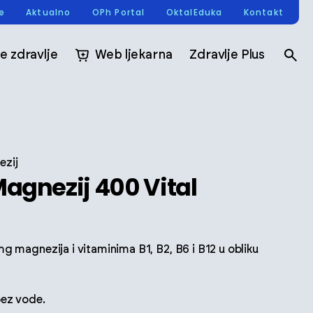
re
Aktualno
OPh Portal
OktalEduka
Kontakt
e zdravlje
Web ljekarna
Zdravlje Plus
ezij
Magnezij 400 Vital
g magnezija i vitaminima B1, B2, B6 i B12 u obliku
bez vode.