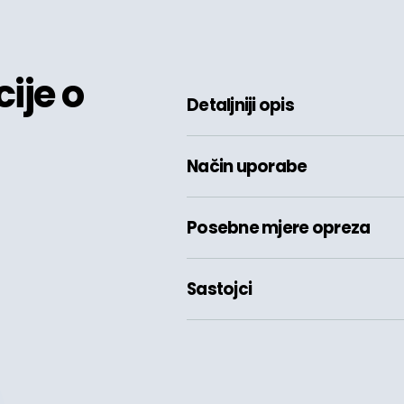
ije o
Detaljniji opis
Način uporabe
Posebne mjere opreza
Sastojci