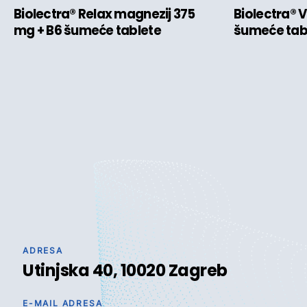
Biolectra® Relax magnezij 375
Biolectra® 
mg + B6 šumeće tablete
šumeće tab
ADRESA
Utinjska 40, 10020 Zagreb
E-MAIL ADRESA