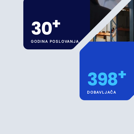
+
30
GODINA POSLOVANJA
+
400
DOBAVLJAČA