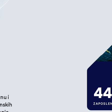
45
nu i
ZAPOSLE
inskih