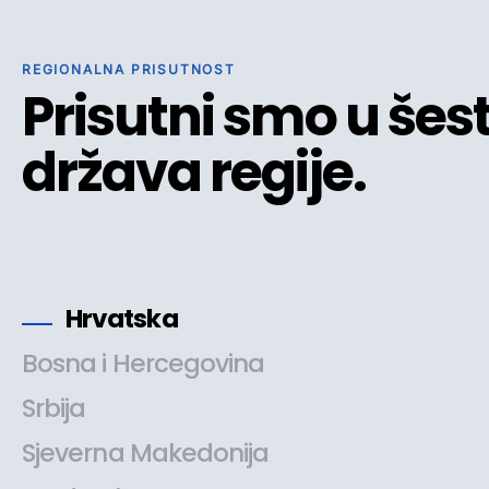
REGIONALNA PRISUTNOST
Prisutni smo u šes
država regije.
Hrvatska
Bosna i Hercegovina
Srbija
Sjeverna Makedonija