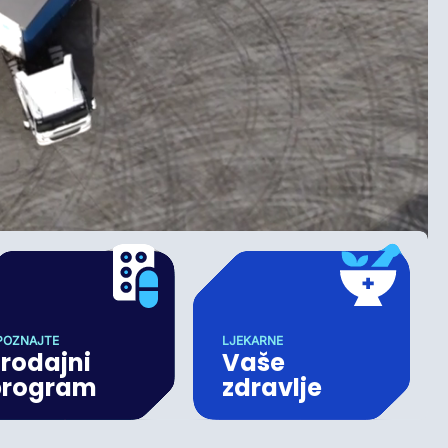
POZNAJTE
LJEKARNE
rodajni
Vaše
program
zdravlje