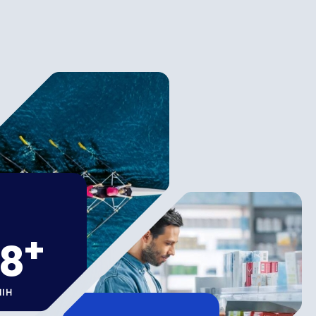
+
0
NIH