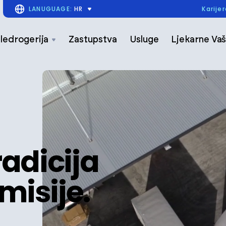
LANUGUAGE:
HR
Karije
ledrogerija
Zastupstva
Usluge
Ljekarne Vaš
radicija
misije.