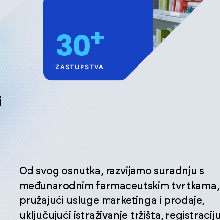
+
30
ZASTUPSTVA
i
Od svog osnutka, razvijamo suradnju s
međunarodnim farmaceutskim tvrtkama,
pružajući usluge marketinga i prodaje,
uključujući istraživanje tržišta, registracij