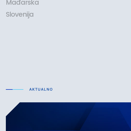
Mađarska
Slovenija
AKTUALNO