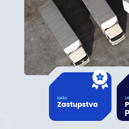
NAŠA
U
Zastupstva
P