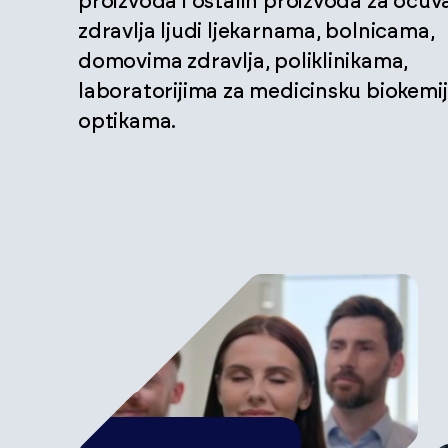
proizvoda i ostalih proizvoda za očuv
zdravlja ljudi ljekarnama, bolnicama,
domovima zdravlja, poliklinikama,
laboratorijima za medicinsku biokemij
optikama.