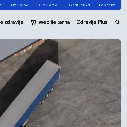
re
Aktualno
OPh Portal
OktalEduka
Kontakt
e zdravlje
Web ljekarna
Zdravlje Plus