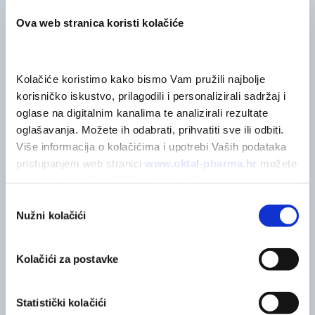
Ova web stranica koristi kolačiće
POVEZANI PROIZVODI
Kolačiće koristimo kako bismo Vam pružili najbolje 
Možda će vas zanimati
korisničko iskustvo, prilagodili i personalizirali sadržaj i 
oglase na digitalnim kanalima te analizirali rezultate 
oglašavanja. Možete ih odabrati, prihvatiti sve ili odbiti. 
POGLEDAJTE SVE
Više informacija o kolačićima i upotrebi Vaših podataka 
pristupanjem web stranici 
www.oktal-pharma.hr
 možete 
saznati u 
Izjavi o zaštiti privatnosti
.
Odabir
Nužni kolačići
pristanka
Kolačići za postavke
Statistički kolačići