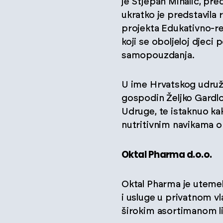
je Stjepan Mihalić, pr
ukratko je predstavila r
projekta Edukativno-r
koji se oboljeloj djeci
samopouzdanja.
U ime Hrvatskog udružen
gospodin Željko Gardlo
Udruge, te istaknuo kak
nutritivnim navikama o
Oktal Pharma d.o.o.
Oktal Pharma je uteme
i usluge u privatnom vl
širokim asortimanom li