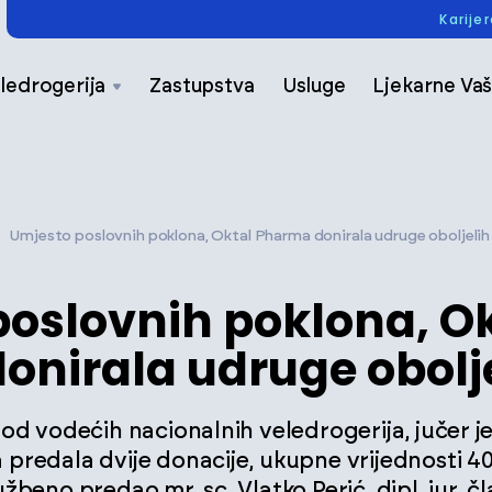
Karije
ledrogerija
Zastupstva
Usluge
Ljekarne Vaš
Umjesto poslovnih poklona, Oktal Pharma donirala udruge oboljelih
oslovnih poklona, O
nirala udruge obolj
od vodećih nacionalnih veledrogerija, jučer j
redala dvije donacije, ukupne vrijednosti 40.
žbeno predao mr. sc. Vlatko Perić, dipl. iur, č