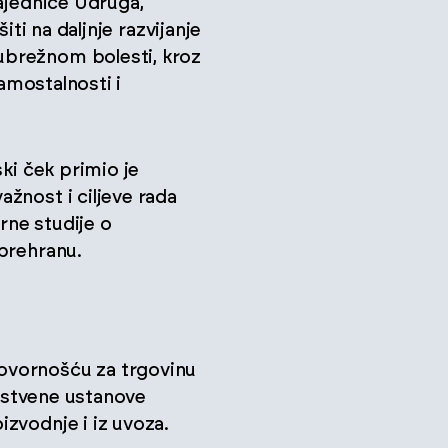
Zajednice Udruga,
ti na daljnje razvijanje
ubrežnom bolesti, kroz
samostalnosti i
ki ček primio je
žnost i ciljeve rada
rne studije o
 prehranu.
ovornošću za trgovinu
avstvene ustanove
zvodnje i iz uvoza.