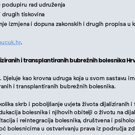
e podupiru rad udruženja
i drugih tiskovina
nje izmjena i dopuna zakonskih i drugih propisa u k
ucuk.hr
.
iziranih i transplantiranih bubrežnih bolesnika H
. Djeluje kao krovna udruga koja u svom sastavu ima
ranih i transplantiranih bubrežnih bolesnika.
ika skrb i poboljšanje uvjeta života dijaliziranih i
kacija bolesnika i njihovih obitelji o životu na dijal
itacija i reintegracija bolesnika, društvena i psihol
moć bolesnicima u ostvarivanju prava iz područja z