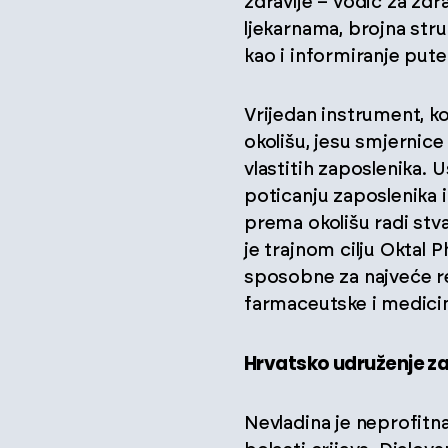
zdravlje – vodič za zdra
ljekarnama, brojna stru
kao i informiranje pu
Vrijedan instrument, k
okolišu, jesu smjernice 
vlastitih zaposlenika. 
poticanju zaposlenika i
prema okolišu radi stv
je trajnom cilju Oktal 
sposobne za najveće rez
farmaceutske i medicin
Hrvatsko udruženje za
Nevladina je neprofitna