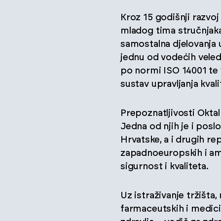
Kroz 15 godišnji razvo
mladog tima stručnjaka
samostalna djelovanja 
jednu od vodećih veled
po normi ISO 14001 te 
sustav upravljanja kval
Prepoznatljivosti Okta
Jedna od njih je i pos
Hrvatske, a i drugih re
zapadnoeuropskih i amer
sigurnost i kvaliteta.
Uz istraživanje tržišta
farmaceutskih i medici