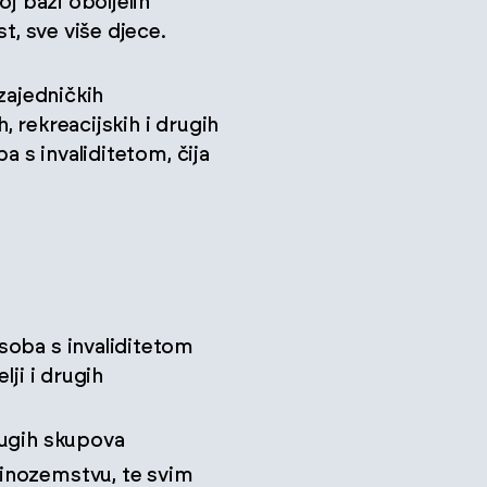
j bazi oboljelih
t, sve više djece.
zajedničkih
, rekreacijskih i drugih
a s invaliditetom, čija
osoba s invaliditetom
lji i drugih
drugih skupova
 inozemstvu, te svim