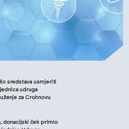
dio sredstava usmjeriti
ajednica udruga
druženje za Crohnovu
a, donacijski ček primio