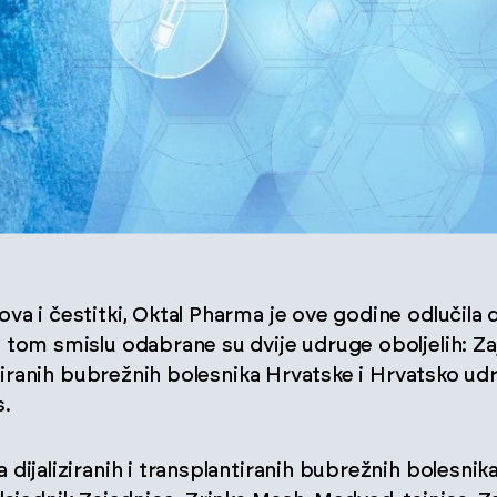
a i čestitki, Oktal Pharma je ove godine odlučila 
 tom smislu odabrane su dvije udruge oboljelih: Z
antiranih bubrežnih bolesnika Hrvatske i Hrvatsko u
s.
dijaliziranih i transplantiranih bubrežnih bolesnik