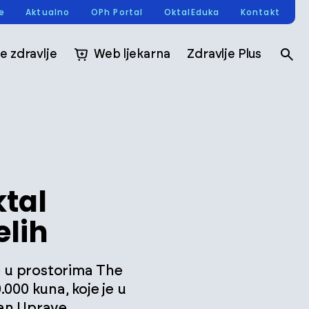
re
Aktualno
OPh Portal
OktalEduka
Kontakt
e zdravlje
Web ljekarna
Zdravlje Plus
ktal
elih
e u prostorima The
000 kuna, koje je u
lan Uprave