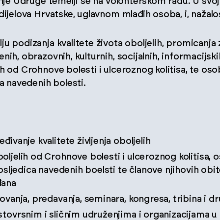
anje Udruge temelji se na volonterskom radu. U svojo
dijelova Hrvatske, uglavnom mlađih osoba, i, nažalos
u podizanja kvalitete života oboljelih, promicanja 
ih, obrazovnih, kulturnih, socijalnih, informacijskih
h od Crohnove bolesti i ulceroznog kolitisa, te osob
ca navedenih bolesti.
đivanje kvalitete življenja oboljelih
oljelih od Crohnove bolesti i ulceroznog kolitisa, 
posljedica navedenih boelsti te članove njihovih obite
đana
tovanja, predavanja, seminara, kongresa, tribina i 
stovrsnim i sličnim udruženjima i organizacijama u