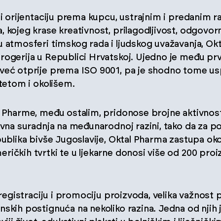
j i orijentaciju prema kupcu, ustrajnim i predanim
, kojeg krase kreativnost, prilagodljivost, odgovo
u atmosferi timskog rada i ljudskog uvažavanja, Okt
rogerija u Republici Hrvatskoj. Ujedno je među prvi
već otprije prema ISO 9001, pa je shodno tome usp
itetom i okolišem.
l Pharme, među ostalim, pridonose brojne aktivnos
lovna suradnja na međunarodnoj razini, tako da za 
publika bivše Jugoslavije, Oktal Pharma zastupa ok
ičkih tvrtki te u ljekarne donosi više od 200 proi
, registraciju i promociju proizvoda, velika važnost
nskih postignuća na nekoliko razina. Jedna od njih 