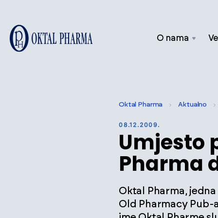
O nama
Ve
Oktal Pharma
Aktualno
08.12.2009.
Umjesto p
Pharma do
Oktal Pharma, jedna 
Old Pharmacy Pub-a p
ime Oktal Pharme slu