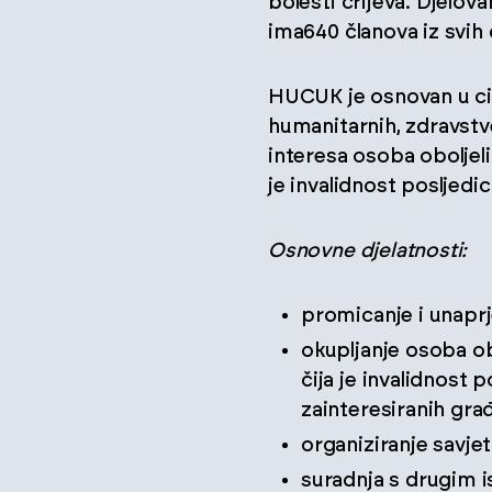
bolesti crijeva. Djelov
ima640 članova iz svih 
HUCUK je osnovan u cilj
humanitarnih, zdravstven
interesa osoba oboljeli
je invalidnost posljedi
Osnovne djelatnosti:
promicanje i unaprje
okupljanje osoba ob
čija je invalidnost 
zainteresiranih gra
organiziranje savje
suradnja s drugim i