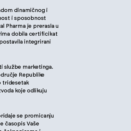
 radom dinamičnog i
rnost i sposobnost
al Pharma je prerasla u
ma dobila certificikat
ostavila integrirani
ti službe marketinga.
područje Republike
o tridesetak
zvoda koje odlikuju
 pridaje se promicanju
je časopis Vaše