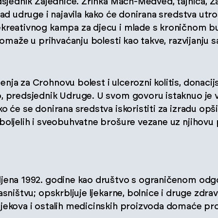
edsjednik Zajednice. Zrinka Mach-Medved, tajnica, 
ad udruge i najavila kako će donirana sredstva utroši
ekreativnog kampa za djecu i mlade s kroničnom b
 pomaže u prihvaćanju bolesti kao takve, razvijanju 
ja za Crohnovu bolest i ulcerozni kolitis, donacijs
, predsjednik Udruge. U svom govoru istaknuo je va
o će se donirana sredstva iskoristiti za izradu opši
boljelih i sveobuhvatne brošure vezane uz njihovu
ljena 1992. godine kao društvo s ograničenom odg
asništvu; opskrbljuje ljekarne, bolnice i druge zdr
jekova i ostalih medicinskih proizvoda domaće proi