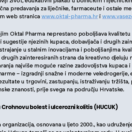
viji život, edukativni plakati u bolničkim i liječnič
čna predavanja za liječnike, farmaceute i ostale m
tem web stranica
www.oktal-pharma.hr
i
www.vasez
ojim Oktal Pharma neprestano poboljšava kvalitetu
i sugestije njezinih kupaca, dobavljača i drugih zai
Ustrajanje u stalnim inovacijama i poboljšanjima kval
 drugih zainteresiranih strana da kreativno djeluju
aranja najviše moguće razine zadovoljstva kupaca i
Pharme – izgradnji snažne i moderne veledrogerije, e
ultate u trgovini, zastupanju, istraživanju tržišta
ske znanosti, prije svega na području Hrvatske.
 Crohnovu bolest i ulcerozni kolitis (HUCUK)
 organizacija, osnovana u ljeto 2000., kao udruženje