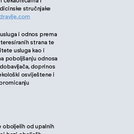
kim čekaonicama i
edicinske stručnjake
dravlje.com
 usluga i odnos prema
nteresiranih strana te
itete usluga kao i
 na poboljšanju odnosa
 dobavljača, doprinos
kološki osviještene i
, promicanju
 oboljelih od upalnih