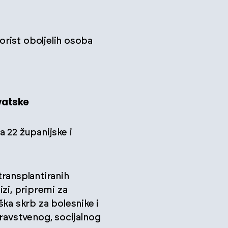
orist oboljelih osoba
rvatske
 22 županijske i
 transplantiranih
izi, pripremi za
oška skrb za bolesnike i
dravstvenog, socijalnog