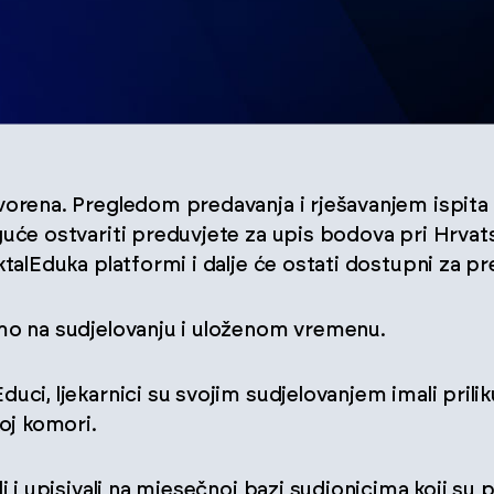
vorena. Pregledom predavanja i rješavanjem ispita
uće ostvariti preduvjete za upis bodova pri Hrvats
ktalEduka platformi i dalje će ostati dostupni za pr
mo na sudjelovanju i uloženom vremenu.
uci, ljekarnici su svojim sudjelovanjem imali prili
koj komori.
li i upisivali na mjesečnoj bazi sudionicima koji su 