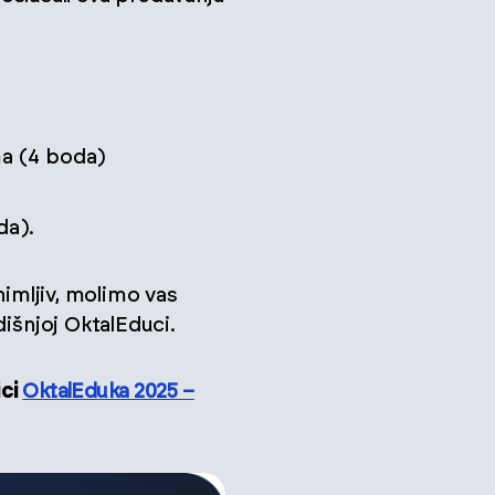
ma (4 boda)
da).
nimljiv, molimo vas
dišnjoj OktalEduci.
ici
OktalEduka 2025 –