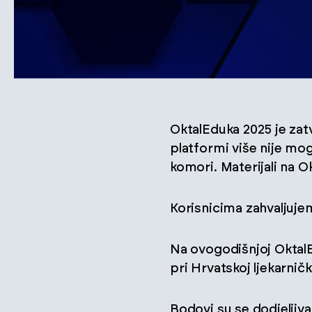
OktalEduka 2025 je zat
platformi više nije mog
komori. Materijali na O
Korisnicima zahvaljuje
Na ovogodišnjoj OktalEd
pri Hrvatskoj ljekarnič
Bodovi su se dodjeljiva