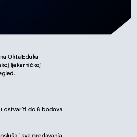
 na OktalEduka
koj ljekarničkoj
egled.
ku ostvariti do 8 bodova
poslušali sva predavanja