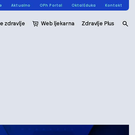
re
Aktualno
OPh Portal
OktalEduka
Kontakt
e zdravlje
Web ljekarna
Zdravlje Plus