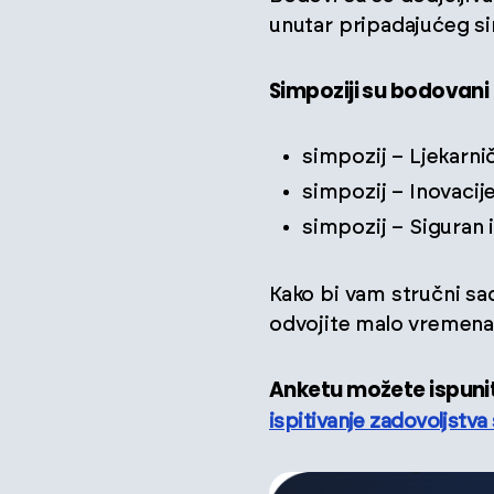
unutar pripadajućeg sim
Simpoziji su bodovani k
simpozij – Ljekarni
simpozij – Inovacije
simpozij – Siguran 
Kako bi vam stručni sad
odvojite malo vremena i
Anketu možete ispuniti
ispitivanje zadovoljstv