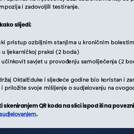
pozija i zadovoljili testiranje.
ako slijedi:
čki pristup ozbiljnim stanjima u kroničnim bolesti
 u ljekarničkoj praksi (2 boda)
i učinkovit savjet u provođenju samoliječenja (2 bo
ržaj OktalEduke i sljedeće godine bio koristan i za
 priložite svoje mišljenje o sudjelovanju na ovogo
 skeniranjem QR koda na slici ispod ili na povezn
.
a sudjelovanjem