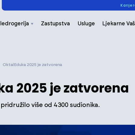
Karije
ledrogerija
Zastupstva
Usluge
Ljekarne Vaš
OktalEduka 2025 je zatvorena
a 2025 je zatvorena
pridružilo više od 4300 sudionika.