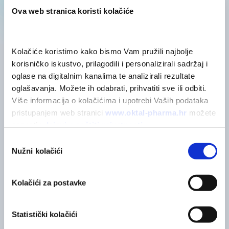
Ova web stranica koristi kolačiće
Kolačiće koristimo kako bismo Vam pružili najbolje 
korisničko iskustvo, prilagodili i personalizirali sadržaj i 
oglase na digitalnim kanalima te analizirali rezultate 
POVEZANI PROIZVODI
oglašavanja. Možete ih odabrati, prihvatiti sve ili odbiti. 
Možda će vas zanimati
Više informacija o kolačićima i upotrebi Vaših podataka 
pristupanjem web stranici 
www.oktal-pharma.hr
 možete 
saznati u 
Izjavi o zaštiti privatnosti
.
Odabir
Nužni kolačići
pristanka
Kolačići za postavke
Statistički kolačići