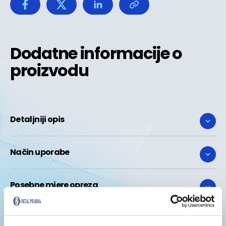
Dodatne informacije o
proizvodu
Detaljniji opis
Način uporabe
Posebne mjere opreza
Sastojci