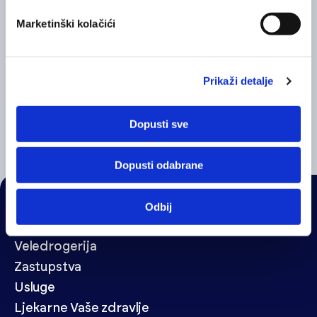
Marketinški kolačići
Prikaži detalje
Salvipan sprej za grlo
Dopusti sve
Dopusti odabrane
Odbij
NAVIGACIJA
Veledrogerija
Zastupstva
Usluge
Ljekarne Vaše zdravlje