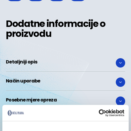
Dodatne informacije o
proizvodu
Detaljniji opis
Način uporabe
Posebne mjere opreza
Sastojci