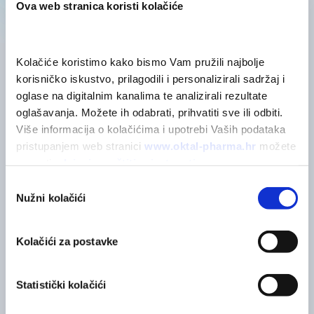
Ova web stranica koristi kolačiće
Kolačiće koristimo kako bismo Vam pružili najbolje 
korisničko iskustvo, prilagodili i personalizirali sadržaj i 
POVEZANI PROIZVODI
oglase na digitalnim kanalima te analizirali rezultate 
Možda će vas zanimati
oglašavanja. Možete ih odabrati, prihvatiti sve ili odbiti. 
Više informacija o kolačićima i upotrebi Vaših podataka 
pristupanjem web stranici 
www.oktal-pharma.hr
 možete 
saznati u 
Izjavi o zaštiti privatnosti
.
Odabir
Nužni kolačići
pristanka
Kolačići za postavke
Statistički kolačići