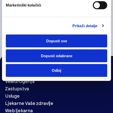
Marketinški kolačići
Prikaži detalje
Stress free
Sleep RA
Dopusti sve
Dopusti odabrane
Odbij
NAVIGACIJA
Veledrogerija
Zastupstva
Usluge
Ljekarne Vaše zdravlje
Web ljekarna