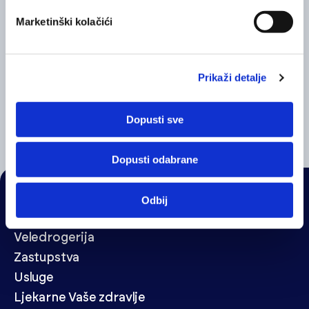
Marketinški kolačići
Prikaži detalje
Deep Relief gel
Ice Spra
Dopusti sve
Dopusti odabrane
Odbij
NAVIGACIJA
Veledrogerija
Zastupstva
Usluge
Ljekarne Vaše zdravlje