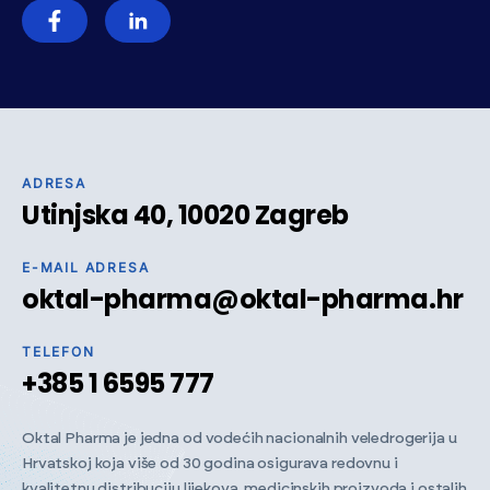
ADRESA
Utinjska 40, 10020 Zagreb
E-MAIL ADRESA
oktal-pharma@oktal-pharma.hr
TELEFON
+385 1 6595 777
Oktal Pharma je jedna od vodećih nacionalnih veledrogerija u
Hrvatskoj koja više od 30 godina osigurava redovnu i
kvalitetnu distribuciju lijekova, medicinskih proizvoda i ostalih