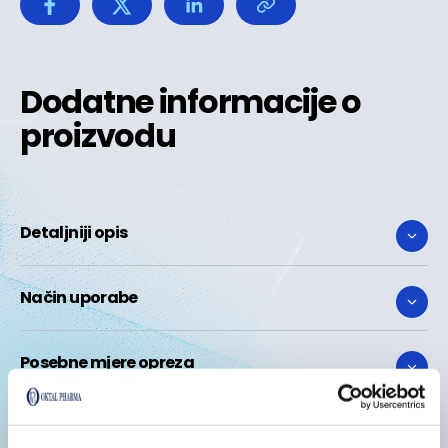
Dodatne informacije o
proizvodu
Detaljniji opis
Način uporabe
Posebne mjere opreza
Sastojci