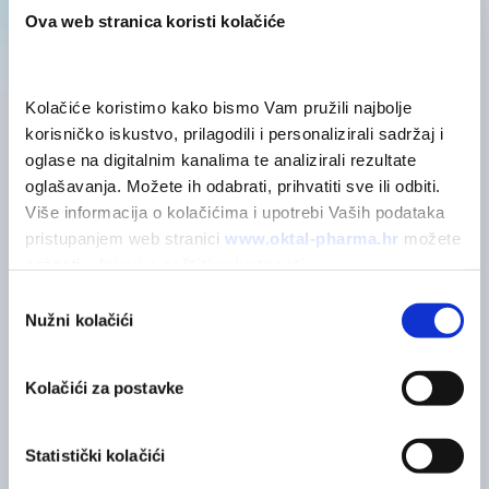
Ova web stranica koristi kolačiće
Kolačiće koristimo kako bismo Vam pružili najbolje 
korisničko iskustvo, prilagodili i personalizirali sadržaj i 
oglase na digitalnim kanalima te analizirali rezultate 
POVEZANI PROIZVODI
Možda će vas zanimati
oglašavanja. Možete ih odabrati, prihvatiti sve ili odbiti. 
Više informacija o kolačićima i upotrebi Vaših podataka 
pristupanjem web stranici 
www.oktal-pharma.hr
 možete 
saznati u 
Izjavi o zaštiti privatnosti
.
Odabir
Nužni kolačići
pristanka
Kolačići za postavke
Statistički kolačići