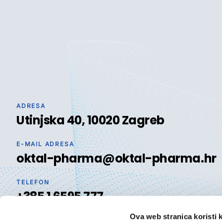
ADRESA
Utinjska 40, 10020 Zagreb
E-MAIL ADRESA
oktal-pharma@oktal-pharma.hr
TELEFON
+385 1 6595 777
Ova web stranica koristi 
Oktal Pharma je jedna od vodećih nacionalnih veledrogerija u H