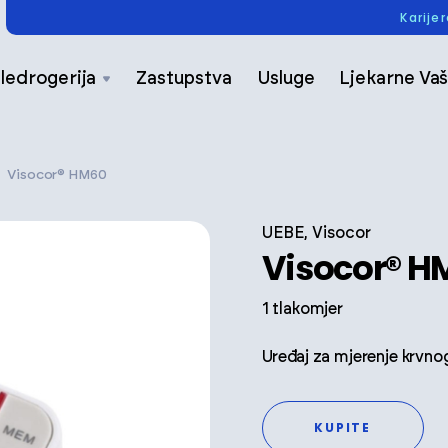
Karije
ledrogerija
Zastupstva
Usluge
Ljekarne Vaš
Visocor® HM60
UEBE, Visocor
Visocor® H
1 tlakomjer
Uređaj za mjerenje krvno
KUPITE