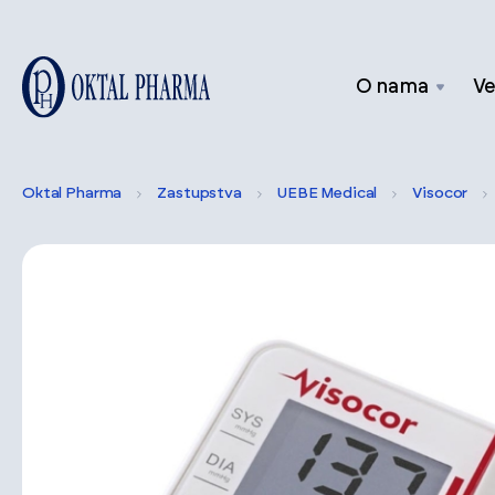
O nama
Ve
Oktal Pharma
Zastupstva
UEBE Medical
Visocor