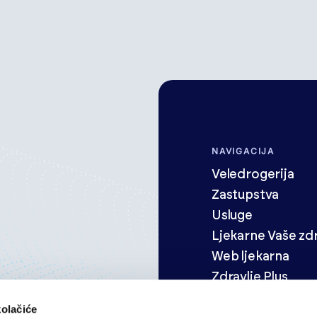
NAVIGACIJA
Veledrogerija
Zastupstva
Usluge
Ljekarne Vaše zdr
Web ljekarna
Zdravlje Plus
OPh Portal
kolačiće
rvatskoj koja