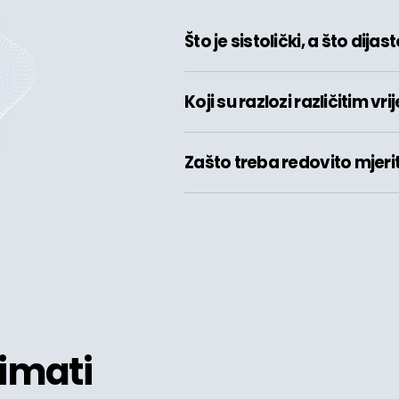
Što je sistolički, a što dijast
Koji su razlozi različitim 
Zašto treba redovito mjeriti
imati