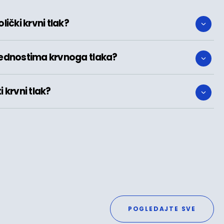
olički krvni tlak?
vrijednostima krvnoga tlaka?
 krvni tlak?
POGLEDAJTE SVE