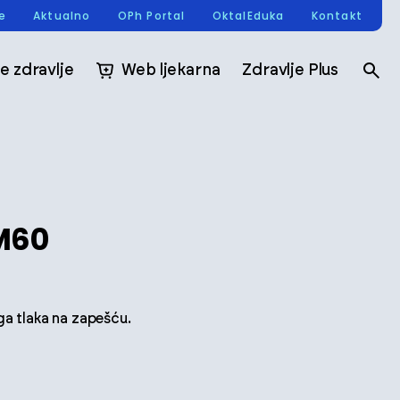
re
Aktualno
OPh Portal
OktalEduka
Kontakt
e zdravlje
Web ljekarna
Zdravlje Plus
M60
ga tlaka na zapešću.