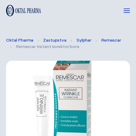
Oktal Pharma
Zastupstva
Sylphar
Remescar
Remescar Instant korektor bora