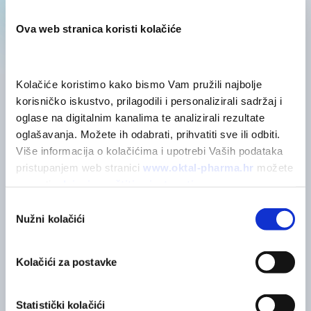
Sastojci
Ova web stranica koristi kolačiće
Kolačiće koristimo kako bismo Vam pružili najbolje 
korisničko iskustvo, prilagodili i personalizirali sadržaj i 
oglase na digitalnim kanalima te analizirali rezultate 
POVEZANI PROIZVODI
oglašavanja. Možete ih odabrati, prihvatiti sve ili odbiti. 
Možda će vas zanimati
Više informacija o kolačićima i upotrebi Vaših podataka 
pristupanjem web stranici 
www.oktal-pharma.hr
 možete 
saznati u 
Izjavi o zaštiti privatnosti
.
Odabir
Nužni kolačići
pristanka
Kolačići za postavke
Statistički kolačići