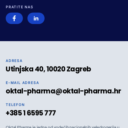
PRATITE NAS
ADRESA
Utinjska 40, 10020 Zagreb
E-MAIL ADRESA
oktal-pharma@oktal-pharma.hr
TELEFON
+385 1 6595 777
Oktal Pharma je jedna od vodećih nacionalnih veledrogerija u