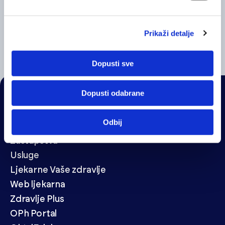
Prikaži detalje
Pronolis HD One 2,2 %
Pronolis 
Dopusti sve
Dopusti odabrane
NAVIGACIJA
Odbij
Veledrogerija
Zastupstva
Usluge
Ljekarne Vaše zdravlje
Web ljekarna
Zdravlje Plus
OPh Portal