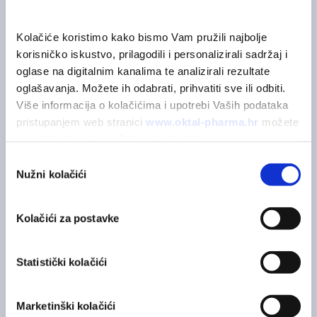
Kolačiće koristimo kako bismo Vam pružili najbolje 
POVEZANI PROIZVODI
korisničko iskustvo, prilagodili i personalizirali sadržaj i 
Možda će vas zanimati
oglase na digitalnim kanalima te analizirali rezultate 
oglašavanja. Možete ih odabrati, prihvatiti sve ili odbiti. 
Više informacija o kolačićima i upotrebi Vaših podataka 
pristupanjem web stranici 
www.oktal-pharma.hr
 možete 
saznati u 
Izjavi o zaštiti privatnosti
.
Odabir
Nužni kolačići
pristanka
Kolačići za postavke
Statistički kolačići
Marketinški kolačići