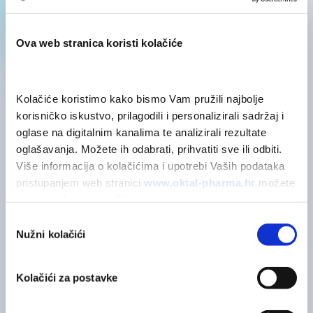
Sastojci
Ova web stranica koristi kolačiće
Kolačiće koristimo kako bismo Vam pružili najbolje 
korisničko iskustvo, prilagodili i personalizirali sadržaj i 
oglase na digitalnim kanalima te analizirali rezultate 
oglašavanja. Možete ih odabrati, prihvatiti sve ili odbiti. 
POVEZANI PROIZVODI
Možda će vas zanimati
Više informacija o kolačićima i upotrebi Vaših podataka 
pristupanjem web stranici 
www.oktal-pharma.hr
 možete 
saznati u 
Izjavi o zaštiti privatnosti
.
Odabir
Nužni kolačići
pristanka
Kolačići za postavke