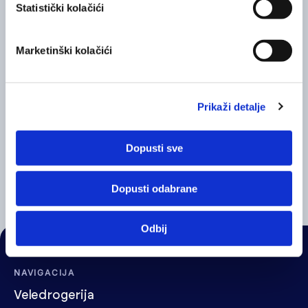
Statistički kolačići
Marketinški kolačići
Prikaži detalje
Dopusti sve
Dexeryl® ulje za čišćenje
Exomega 
Dopusti odabrane
Odbij
NAVIGACIJA
Veledrogerija