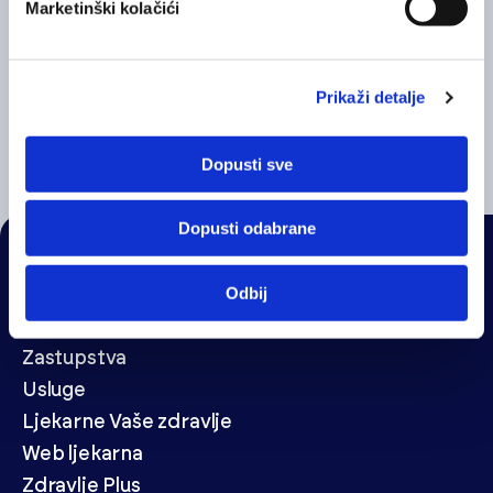
Marketinški kolačići
Prikaži detalje
Klorane balzam s mangom
Dopusti sve
Dopusti odabrane
NAVIGACIJA
Odbij
Veledrogerija
Zastupstva
Usluge
Ljekarne Vaše zdravlje
Web ljekarna
Zdravlje Plus