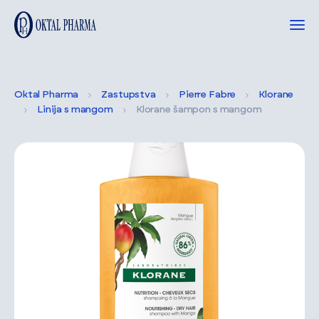
Oktal Pharma
Zastupstva
Pierre Fabre
Klorane
Linija s mangom
Klorane šampon s mangom