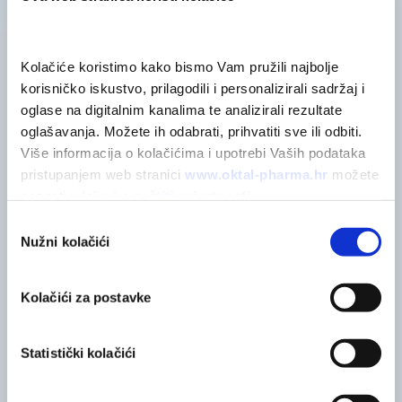
Kolačiće koristimo kako bismo Vam pružili najbolje 
korisničko iskustvo, prilagodili i personalizirali sadržaj i 
POVEZANI PROIZVODI
Možda će vas zanimati
oglase na digitalnim kanalima te analizirali rezultate 
oglašavanja. Možete ih odabrati, prihvatiti sve ili odbiti. 
Više informacija o kolačićima i upotrebi Vaših podataka 
pristupanjem web stranici 
www.oktal-pharma.hr
 možete 
saznati u 
Izjavi o zaštiti privatnosti
.
Odabir
Nužni kolačići
pristanka
Kolačići za postavke
Statistički kolačići