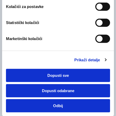
Kolačići za postavke
Statistički kolačići
Marketinški kolačići
Prikaži detalje
Dopusti sve
Dopusti odabrane
Melascreen koncentrat protiv mrlja
Melascree
SPF 50+
Odbij