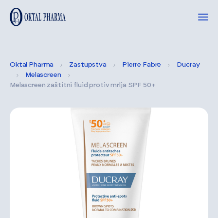
Oktal Pharma
Zastupstva
Pierre Fabre
Ducray
Melascreen
Melascreen zaštitni fluid protiv mrlja SPF 50+