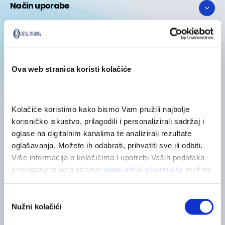
Način uporabe
Posebne mjere opreza
Ova web stranica koristi kolačiće
Sastojci
Kolačiće koristimo kako bismo Vam pružili najbolje 
korisničko iskustvo, prilagodili i personalizirali sadržaj i 
oglase na digitalnim kanalima te analizirali rezultate 
oglašavanja. Možete ih odabrati, prihvatiti sve ili odbiti. 
POVEZANI PROIZVODI
Više informacija o kolačićima i upotrebi Vaših podataka 
Možda će vas zanimati
pristupanjem web stranici 
www.oktal-pharma.hr
 možete 
saznati u 
Izjavi o zaštiti privatnosti
.
Odabir
Nužni kolačići
POGLEDAJTE SVE
pristanka