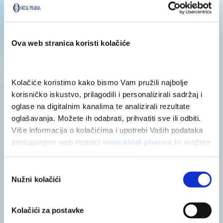
Posebne mjere opreza
Ova web stranica koristi kolačiće
Sastojci
Kolačiće koristimo kako bismo Vam pružili najbolje 
korisničko iskustvo, prilagodili i personalizirali sadržaj i 
oglase na digitalnim kanalima te analizirali rezultate 
oglašavanja. Možete ih odabrati, prihvatiti sve ili odbiti. 
Više informacija o kolačićima i upotrebi Vaših podataka 
POVEZANI PROIZVODI
Možda će vas zanimati
pristupanjem web stranici 
www.oktal-pharma.hr
 možete 
saznati u 
Izjavi o zaštiti privatnosti
.
Odabir
Nužni kolačići
pristanka
Kolačići za postavke