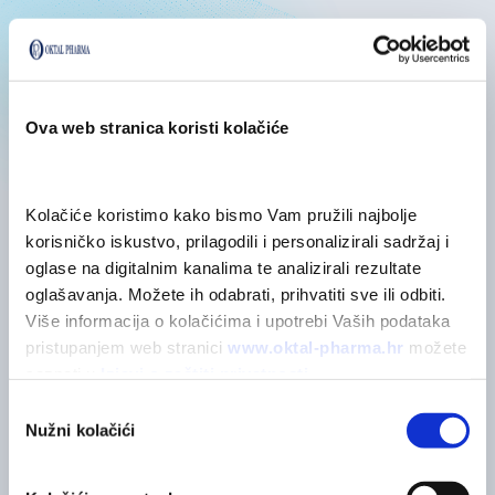
Posebne mjere opreza
Sastojci
Ova web stranica koristi kolačiće
Kolačiće koristimo kako bismo Vam pružili najbolje 
korisničko iskustvo, prilagodili i personalizirali sadržaj i 
oglase na digitalnim kanalima te analizirali rezultate 
POVEZANI PROIZVODI
oglašavanja. Možete ih odabrati, prihvatiti sve ili odbiti. 
Možda će vas zanimati
Više informacija o kolačićima i upotrebi Vaših podataka 
pristupanjem web stranici 
www.oktal-pharma.hr
 možete 
saznati u 
Izjavi o zaštiti privatnosti
.
POGLEDAJTE SVE
Odabir
Nužni kolačići
pristanka