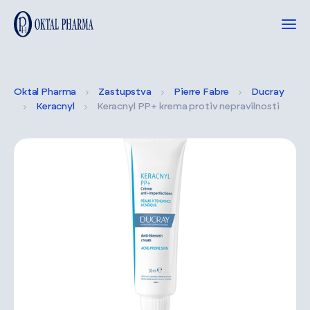
Oktal Pharma
Zastupstva
Pierre Fabre
Ducray
Keracnyl
Keracnyl PP+ krema protiv nepravilnosti