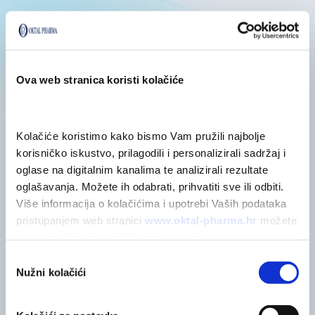
Posebne mjere opreza
Sastojci
Ova web stranica koristi kolačiće
Kolačiće koristimo kako bismo Vam pružili najbolje 
korisničko iskustvo, prilagodili i personalizirali sadržaj i 
oglase na digitalnim kanalima te analizirali rezultate 
POVEZANI PROIZVODI
oglašavanja. Možete ih odabrati, prihvatiti sve ili odbiti. 
Možda će vas zanimati
Više informacija o kolačićima i upotrebi Vaših podataka 
pristupanjem web stranici 
www.oktal-pharma.hr
 možete 
saznati u 
Izjavi o zaštiti privatnosti
.
POGLEDAJTE SVE
Odabir
Nužni kolačići
pristanka