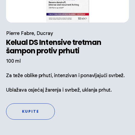
Pierre Fabre, Ducray
Kelual DS Intensive tretman
šampon protiv prhuti
100 ml
Za teže oblike prhuti, intenzivan i ponavljajući svrbež.
Ublažava osjećaj žarenja i svrbež, uklanja prhut.
KUPITE