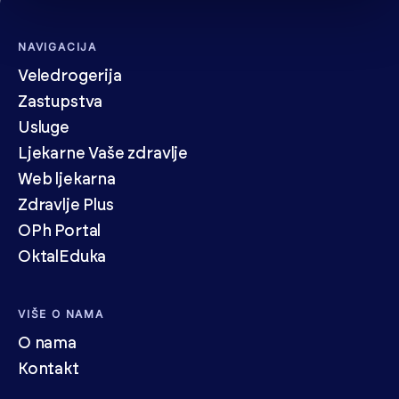
NAVIGACIJA
Veledrogerija
Zastupstva
Usluge
Ljekarne Vaše zdravlje
Web ljekarna
Zdravlje Plus
OPh Portal
OktalEduka
VIŠE O NAMA
O nama
Kontakt