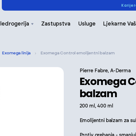
Karije
ledrogerija
Zastupstva
Usluge
Ljekarne Vaš
Exomega linija
Exomega Control emolijentni balzam
Pierre Fabre, A-Derma
Exomega Co
balzam
200 ml, 400 ml
Emolijentni balzam za s
Protiv grebanja - smanjuje