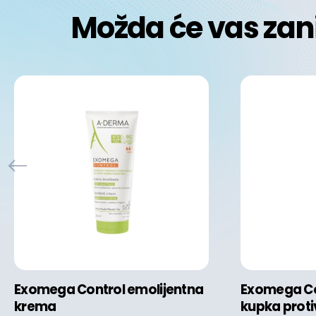
Možda će vas zan
Exomega Control emolijentna
Exomega Co
krema
kupka proti