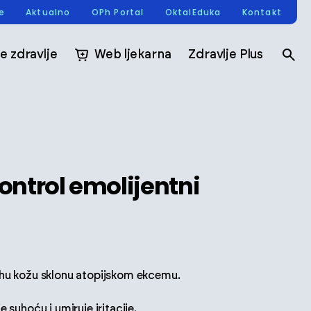
re
Aktualno
OPh Portal
OktalEduka
Kontakt
e zdravlje
Web ljekarna
Zdravlje Plus
ntrol emolijentni
uhu kožu sklonu atopijskom ekcemu.
 suhoću i umiruje iritacije.