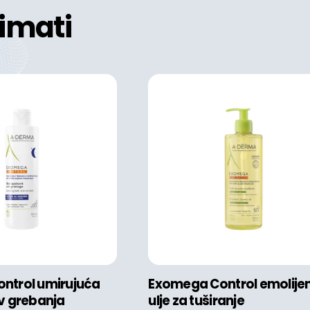
imati
ntrol umirujuća
Exomega Control emolije
v grebanja
ulje za tuširanje