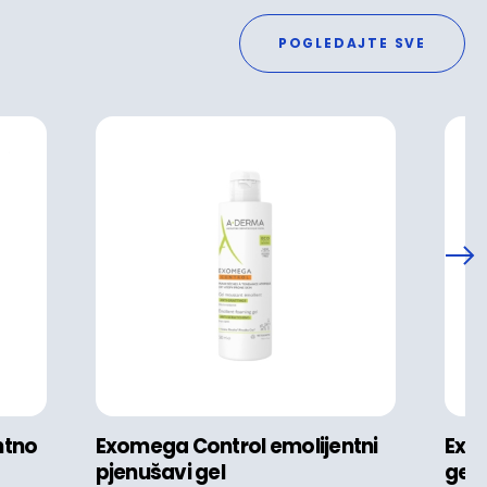
POGLEDAJTE SVE
ntno
Exomega Control emolijentni
Exom
pjenušavi gel
gel 