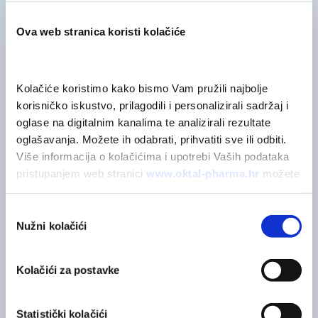
Ova web stranica koristi kolačiće
Kolačiće koristimo kako bismo Vam pružili najbolje 
POVEZANI PROIZVODI
Možda će vas zanimati
korisničko iskustvo, prilagodili i personalizirali sadržaj i 
oglase na digitalnim kanalima te analizirali rezultate 
oglašavanja. Možete ih odabrati, prihvatiti sve ili odbiti. 
Više informacija o kolačićima i upotrebi Vaših podataka 
POGLEDAJTE SVE
pristupanjem web stranici 
www.oktal-pharma.hr
 možete 
saznati u 
Izjavi o zaštiti privatnosti
.
Odabir
Nužni kolačići
pristanka
Kolačići za postavke
Statistički kolačići