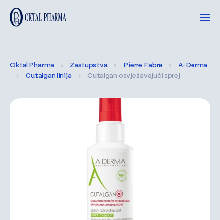
Oktal Pharma
Zastupstva
Pierre Fabre
A-Derma
Cutalgan linija
Cutalgan osvježavajući sprej