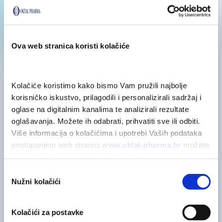
Posebne mjere opreza
Sastojci
Ova web stranica koristi kolačiće
Kolačiće koristimo kako bismo Vam pružili najbolje 
korisničko iskustvo, prilagodili i personalizirali sadržaj i 
oglase na digitalnim kanalima te analizirali rezultate 
POVEZANI PROIZVODI
oglašavanja. Možete ih odabrati, prihvatiti sve ili odbiti. 
Možda će vas zanimati
Više informacija o kolačićima i upotrebi Vaših podataka 
pristupanjem web stranici 
www.oktal-pharma.hr
 možete 
saznati u 
Izjavi o zaštiti privatnosti
.
POGLEDAJTE SVE
Odabir
Nužni kolačići
pristanka
Kolačići za postavke