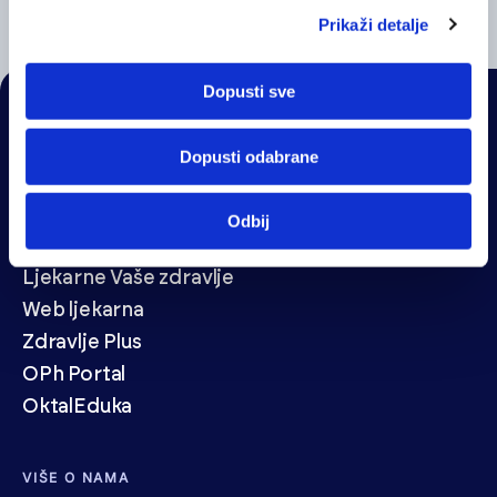
Prikaži detalje
Dopusti sve
NAVIGACIJA
Dopusti odabrane
Veledrogerija
Zastupstva
Odbij
Usluge
Ljekarne Vaše zdravlje
Web ljekarna
Zdravlje Plus
OPh Portal
OktalEduka
VIŠE O NAMA