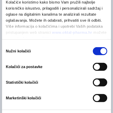
Možda će vas zanimati
Kolačiće koristimo kako bismo Vam pružili najbolje 
korisničko iskustvo, prilagodili i personalizirali sadržaj i 
oglase na digitalnim kanalima te analizirali rezultate 
oglašavanja. Možete ih odabrati, prihvatiti sve ili odbiti. 
Više informacija o kolačićima i upotrebi Vaših podataka 
pristupanjem web stranici 
www.oktal-pharma.hr
 možete 
saznati u 
Izjavi o zaštiti privatnosti
.
Odabir
Nužni kolačići
pristanka
Kolačići za postavke
Statistički kolačići
Marketinški kolačići
Dentinox® N gel za desni