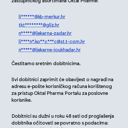
zastupničkog asortimana Oktal Pharme:
lj******@kb-merkur.hr
tkt********@gljz.hr
n*****@ljekarna-zadar.hr
lj****n*.ko**c***c@st.t-com.hr
n*****@ljekarne-joukhadar.hr
Čestitamo sretnim dobitnicima.
Svi dobitnici zaprimit će obavijest o nagradi na
adresu e-pošte korisničkog računa korištenog
za pristup Oktal Pharma Portalu za poslovne
korisnike.
Dobitnici su dužni u roku 48 sati od proglašenja
dobitnika očitovati se povratno s podacima: