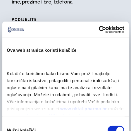
ime, prezime i broj telefona.
PODIJELITE
Ova web stranica koristi kolačiće
Možda će vas zanimati...
Kolačiće koristimo kako bismo Vam pružili najbolje 
korisničko iskustvo, prilagodili i personalizirali sadržaj i 
oglase na digitalnim kanalima te analizirali rezultate 
oglašavanja. Možete ih odabrati, prihvatiti sve ili odbiti. 
Više informacija o kolačićima i upotrebi Vaših podataka 
pristupanjem web stranici 
www.oktal-pharma.hr
 možete 
saznati u 
Izjavi o zaštiti privatnosti
.
Odabir
Nužni kolačići