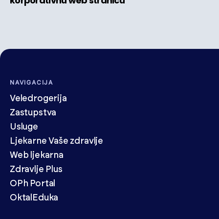
korporativnu web stranicu
NAVIGACIJA
Veledrogerija
Zastupstva
Usluge
Ljekarne Vaše zdravlje
Web ljekarna
Zdravlje Plus
OPh Portal
OktalEduka