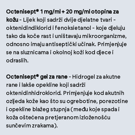
Octenisept® 1 mg/ml + 20 mg/ml otopina za
kožu
- Lijek koji sadrži dvije djelatne tvari -
oktenidindiklorid i fenoksietanol - koje djeluju
tako da koče rast i uništavaju mikroorganizme,
odnosno imaju antiseptički učinak. Primjenjuje
se na sluznicama i okolnoj koži kod djece i
odraslih.
Octenisept® gel za rane
- Hidrogel za akutne
rane i lakše opekline koji sadrži
oktenidinhidroklorid. Primjenjuje kod akutnih
ozljeda kože kao što su ogrebotine, porezotine
i opekline blažeg stupnja (među koje spada i
koža oštećena pretjeranom izloženošću
sunčevim zrakama).