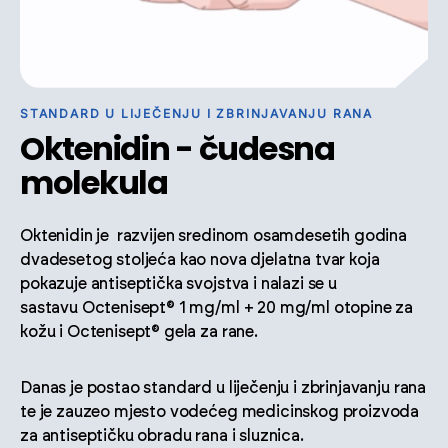
STANDARD U LIJEČENJU I ZBRINJAVANJU RANA
Oktenidin - čudesna
molekula
Oktenidin je razvijen sredinom osamdesetih godina
dvadesetog stoljeća kao nova djelatna tvar koja
pokazuje antiseptička svojstva i nalazi se u
sastavu Octenisept® 1 mg/ml + 20 mg/ml otopine za
kožu i Octenisept® gela za rane.
Danas je postao standard u liječenju i zbrinjavanju rana
te je zauzeo mjesto vodećeg medicinskog proizvoda
za antiseptičku obradu rana i sluznica.