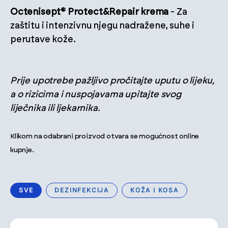
Octenisept® Protect&Repair krema
- Za
zaštitu i intenzivnu njegu nadražene, suhe i
perutave kože.
Prije upotrebe pažljivo pročitajte uputu o lijeku,
a o rizicima i nuspojavama upitajte svog
liječnika ili ljekarnika.
Klikom na odabrani proizvod otvara se mogućnost online
kupnje.
SVE
DEZINFEKCIJA
KOŽA I KOSA