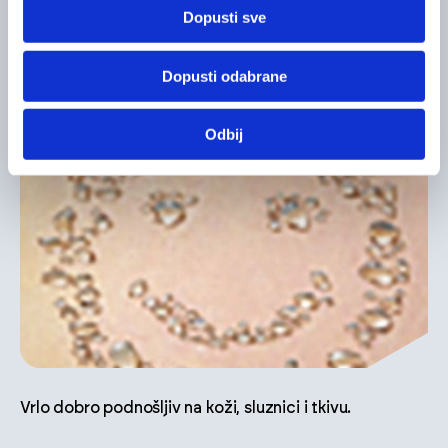
Dopusti sve
Dopusti odabrane
Nema razvoja rezistencije mikroorganizama.
Odbij
Vrlo dobro podnošljiv na koži, sluznici i tkivu.