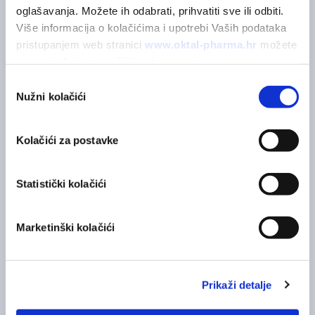
oglašavanja. Možete ih odabrati, prihvatiti sve ili odbiti. 
Više informacija o kolačićima i upotrebi Vaših podataka 
pristupanjem web stranici 
www.oktal-pharma.hr
 možete 
saznati u 
Izjavi o zaštiti privatnosti
.
Odabir
Nužni kolačići
pristanka
Kolačići za postavke
Bezbojan u vodenoj otopini i bezbolan za primjenu.
Statistički kolačići
Marketinški kolačići
Prikaži detalje