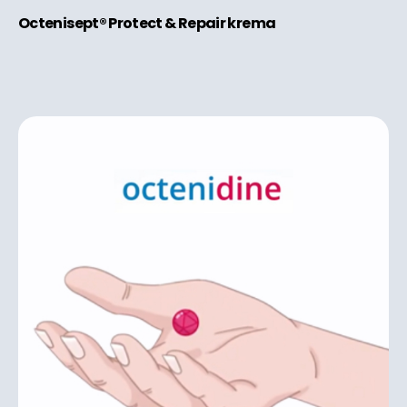
Octenisept® Protect & Repair krema