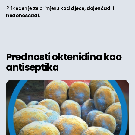
kod
djece, dojenčadi i
Prikladan je za primjenu
nedonoščadi
.
Prednosti oktenidina kao
antiseptika