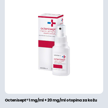
Octenisept® 1 mg/ml + 20 mg/ml otopina za kožu