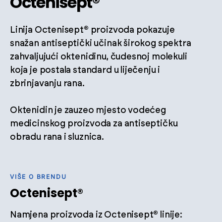
Octenisept®
Linija Octenisept® proizvoda pokazuje
snažan antiseptički učinak širokog spektra
zahvaljujući oktenidinu, čudesnoj molekuli
koja je postala standard u liječenju i
zbrinjavanju rana.
Oktenidin je zauzeo mjesto vodećeg
medicinskog proizvoda za antiseptičku
obradu rana i sluznica.
VIŠE O BRENDU
Octenisept®
Namjena proizvoda iz Octenisept® linije: