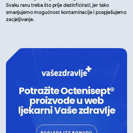
Svaku ranu treba što prije dezinficirati, jer tako
smanjujemo mogućnost kontaminacije i pospješujemo
zacjeljivanje.
Potražite Octenisept®
proizvode u web
ljekarni Vaše zdravlje
POGLEDAJTE PONUDU