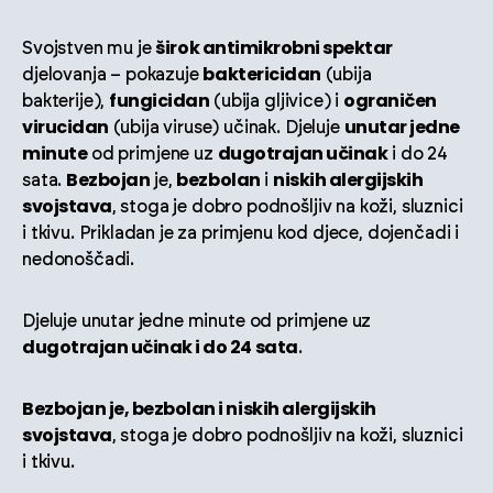
širok antimikrobni spektar
Svojstven mu je
baktericidan
djelovanja – pokazuje
(ubija
fungicidan
ograničen
bakterije),
(ubija gljivice) i
virucidan
unutar jedne
(ubija viruse) učinak. Djeluje
minute
dugotrajan učinak
od primjene uz
i do 24
Bezbojan
bezbolan
niskih alergijskih
sata.
je,
i
svojstava
, stoga je dobro podnošljiv na koži, sluznici
i tkivu. Prikladan je za primjenu kod djece, dojenčadi i
nedonoščadi.
Djeluje unutar jedne minute od primjene uz
dugotrajan učinak i do 24 sata
.
Bezbojan je, bezbolan i niskih alergijskih
svojstava
, stoga je dobro podnošljiv na koži, sluznici
i tkivu.