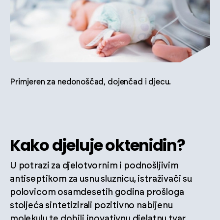
Primjeren za nedonoščad, dojenčad i djecu.
Kako djeluje oktenidin?
U potrazi za djelotvornim i podnošljivim
antiseptikom za usnu sluznicu, istraživači su
polovicom osamdesetih godina prošloga
stoljeća sintetizirali pozitivno nabijenu
molekulu te dobili inovativnu djelatnu tvar