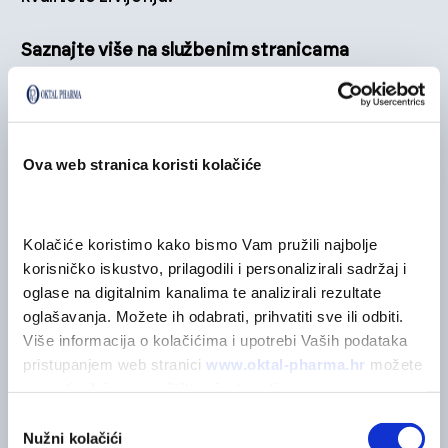
Saznajte više na službenim stranicama
principala:
www.lenuspharma.com
BRENDOVI
Ova web stranica koristi kolačiće
Istražite brandove proizvođača
Kolačiće koristimo kako bismo Vam pružili najbolje 
korisničko iskustvo, prilagodili i personalizirali sadržaj i 
oglase na digitalnim kanalima te analizirali rezultate 
oglašavanja. Možete ih odabrati, prihvatiti sve ili odbiti. 
Više informacija o kolačićima i upotrebi Vaših podataka 
pristupanjem web stranici 
www.oktal-pharma.hr
 možete 
saznati u 
Izjavi o zaštiti privatnosti
.
Odabir
Nužni kolačići
pristanka