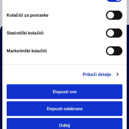
Kolačići za postavke
Statistički kolačići
NAVIGACIJA
Marketinški kolačići
Veledrogerija
Zastupstva
Usluge
Prikaži detalje
Ljekarne Vaše zdravlje
Web ljekarna
Dopusti sve
Zdravlje Plus
OPh Portal
Dopusti odabrane
OktalEduka
Odbij