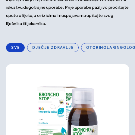
iskustvu dugotrajne uporabe. Prije uporabe pažljivo pročitajte
uputu o lijeku, a o rizicima i nuspojavama upitajte svog
liječnika ili ljekarnika.
SVE
DJEČJE ZDRAVLJE
OTORINOLARINGOLOG