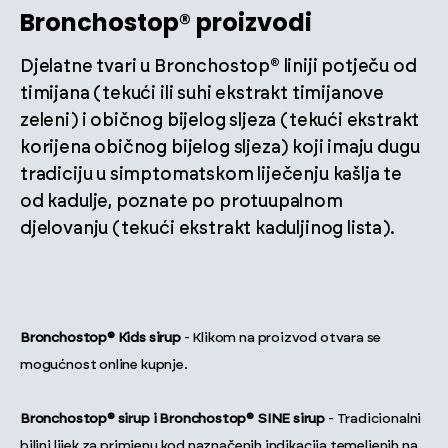
Bronchostop® proizvodi
Djelatne tvari u Bronchostop® liniji potječu od
timijana (tekući ili suhi ekstrakt timijanove
zeleni) i običnog bijelog sljeza (tekući ekstrakt
korijena običnog bijelog sljeza) koji imaju dugu
tradiciju u simptomatskom liječenju kašlja te
od kadulje, poznate po protuupalnom
djelovanju (tekući ekstrakt kaduljinog lista).
Bronchostop® Kids sirup
- Klikom na proizvod otvara se
mogućnost online kupnje.
Bronchostop® sirup i Bronchostop® SINE sirup
- Tradicionalni
biljni lijek za primjenu kod naznačenih indikacija temeljenih na