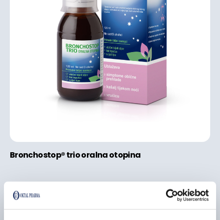
Bronchostop® trio oralna otopina
Bronchostop®