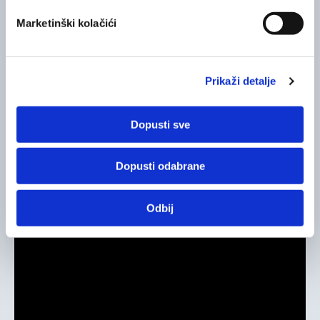
ljekarnika.
Marketinški kolačići
Prikaži detalje
Dopusti sve
Dopusti odabrane
Odbij