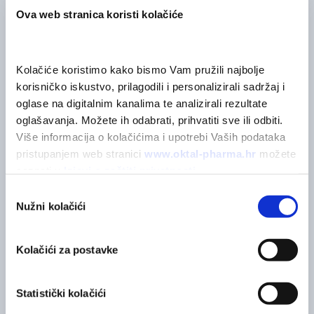
Ova web stranica koristi kolačiće
Lijek za ublažavanje bilo koje vrste kašlja povezanog s
prehladom.
Kolačiće koristimo kako bismo Vam pružili najbolje 
korisničko iskustvo, prilagodili i personalizirali sadržaj i 
VIŠE INFORMACIJA
oglase na digitalnim kanalima te analizirali rezultate 
oglašavanja. Možete ih odabrati, prihvatiti sve ili odbiti. 
Više informacija o kolačićima i upotrebi Vaših podataka 
pristupanjem web stranici 
www.oktal-pharma.hr
 možete 
Bronchostop - presudi
saznati u 
Izjavi o zaštiti privatnosti
.
kašlju
Odabir
Nužni kolačići
pristanka
Tradicionalni biljni lijek za primjenu kod
naznačenih indikacija temeljenih na iskustvu
Kolačići za postavke
dugotrajne uporabe. Prije uporabe pažljivo
pročitajte uputu o lijeku, a o rizicima i
Statistički kolačići
nuspojavama upitajte svog liječnika ili