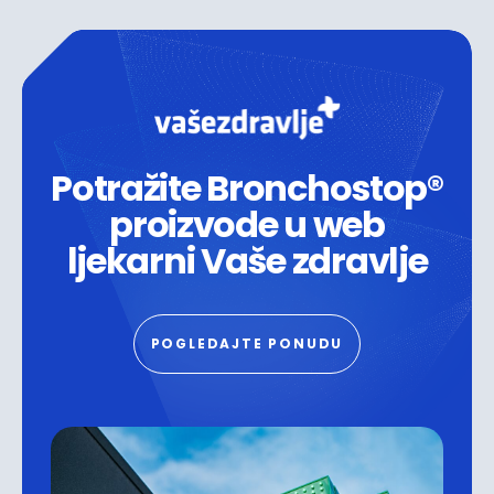
Potražite Bronchostop®
proizvode u web
ljekarni Vaše zdravlje
POGLEDAJTE PONUDU