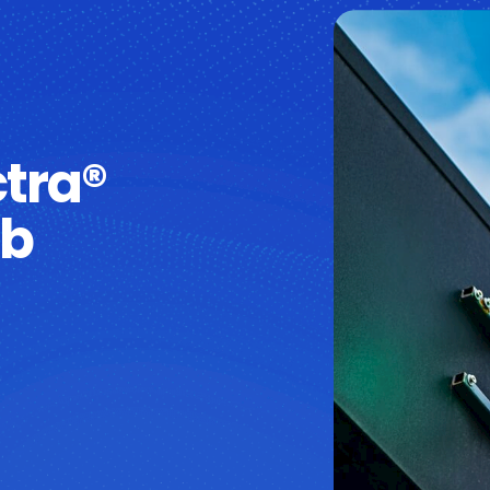
ctra®
eb