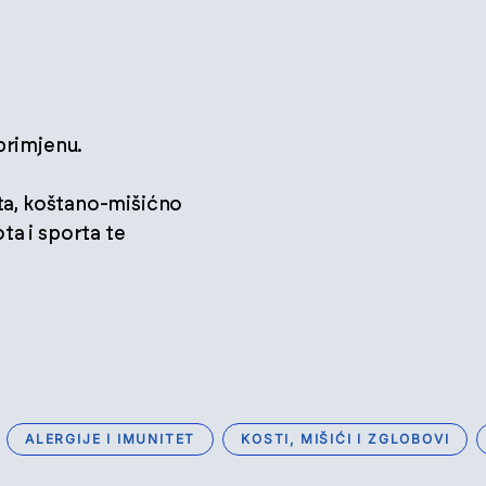
 primjenu.
teta, koštano-mišićno
ta i sporta te
ALERGIJE I IMUNITET
KOSTI, MIŠIĆI I ZGLOBOVI