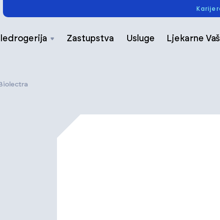
Karije
ledrogerija
Zastupstva
Usluge
Ljekarne Vaš
Biolectra