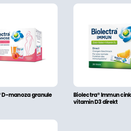
a® D-manoza granule
Biolectra® Immun cink 
vitamin D3 direkt