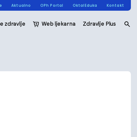
re
Aktualno
OPh Portal
OktalEduka
Kontakt
e zdravlje
Web ljekarna
Zdravlje Plus