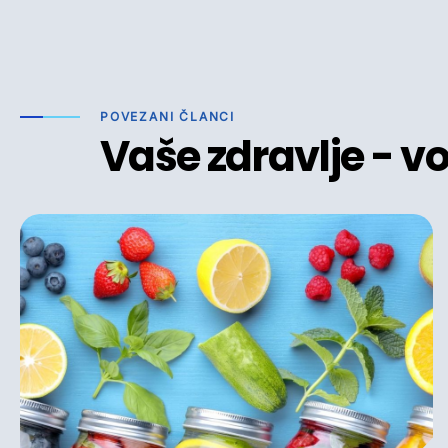
POVEZANI ČLANCI
Vaše zdravlje - vod