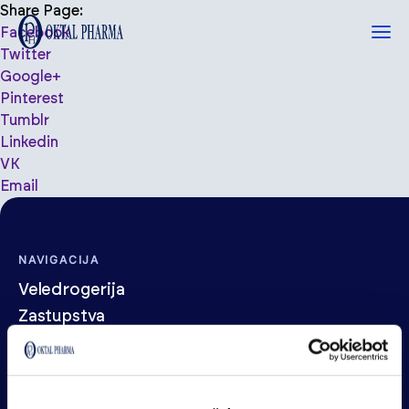
Share Page:
Facebook
Twitter
Google+
Pinterest
Tumblr
Linkedin
VK
Email
NAVIGACIJA
Veledrogerija
Zastupstva
Usluge
Ljekarne Vaše zdravlje
Web ljekarna