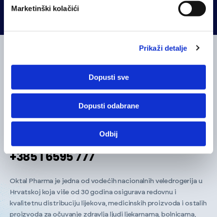
Marketinški kolačići
Prikaži detalje
ADRESA
Dopusti sve
Utinjska 40, 10020 Zagreb
Dopusti odabrane
E-MAIL ADRESA
oktal-pharma@oktal-pharma.hr
Odbij
TELEFON
+385 1 6595 777
Oktal Pharma je jedna od vodećih nacionalnih veledrogerija u
Hrvatskoj koja više od 30 godina osigurava redovnu i
kvalitetnu distribuciju lijekova, medicinskih proizvoda i ostalih
proizvoda za očuvanje zdravlja ljudi ljekarnama, bolnicama,