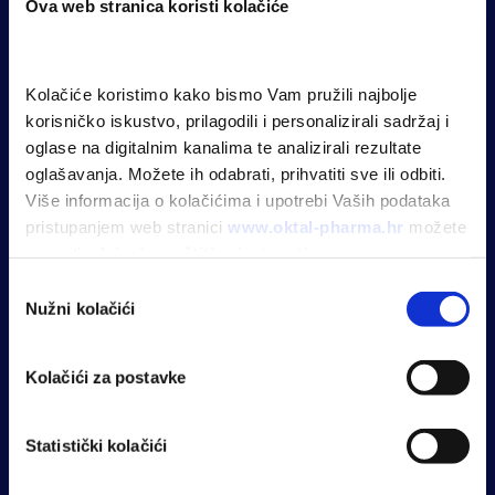
Ova web stranica koristi kolačiće
Zdravlje Plus
OPh Portal
OktalEduka
Kolačiće koristimo kako bismo Vam pružili najbolje 
korisničko iskustvo, prilagodili i personalizirali sadržaj i 
oglase na digitalnim kanalima te analizirali rezultate 
VIŠE O NAMA
oglašavanja. Možete ih odabrati, prihvatiti sve ili odbiti. 
O nama
Više informacija o kolačićima i upotrebi Vaših podataka 
Kontakt
pristupanjem web stranici 
www.oktal-pharma.hr
 možete 
saznati u 
Izjavi o zaštiti privatnosti
.
Odabir
Pravila privatnosti
Nužni kolačići
pristanka
Politika zaštite osobnih podataka
Uvjeti korištenja
Kolačići za postavke
Copyright © 2026 Oktal Pharma | All Rights Reserved
PRATITE NAS
Statistički kolačići