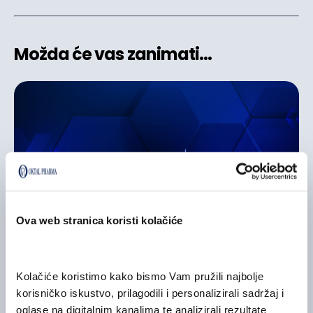
Možda će vas zanimati...
Ova web stranica koristi kolačiće
Kolačiće koristimo kako bismo Vam pružili najbolje 
OKTALEDUKA
OktalEduka 2025 je zatvorena
korisničko iskustvo, prilagodili i personalizirali sadržaj i 
oglase na digitalnim kanalima te analizirali rezultate 