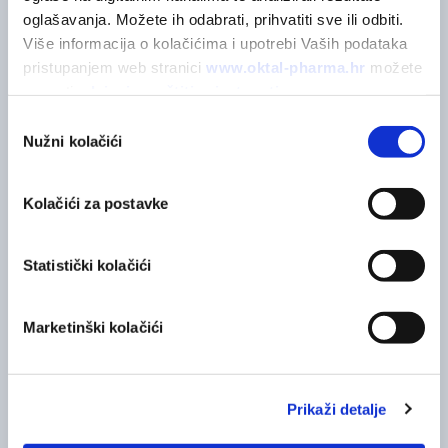
Na platformi nam se pridružilo više od 4300 sudionika.
oglašavanja. Možete ih odabrati, prihvatiti sve ili odbiti. 
Više informacija o kolačićima i upotrebi Vaših podataka 
pristupanjem web stranici 
www.oktal-pharma.hr
 možete 
saznati u 
Izjavi o zaštiti privatnosti
.
Odabir
Nužni kolačići
pristanka
Kolačići za postavke
Statistički kolačići
Marketinški kolačići
OKTALEDUKA
Dobitnici OktalEduka 2025 nagradnog
natječaja
Prikaži detalje