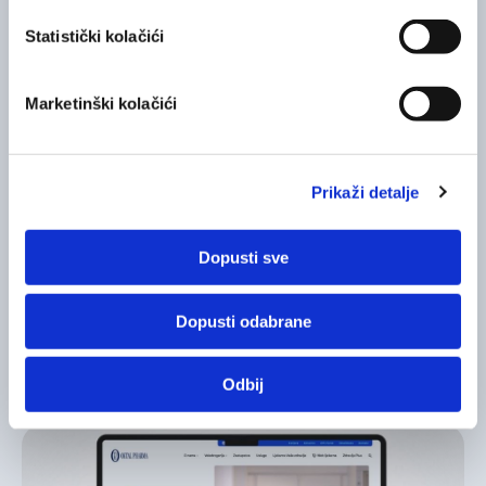
Statistički kolačići
Marketinški kolačići
Prikaži detalje
Dopusti sve
Dopusti odabrane
OKTALEDUKA
Dobitnici OktalEduka 2025 nagradnog
natječaja
Odbij