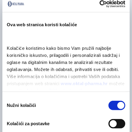
Možda će vas zanimati...
Ova web stranica koristi kolačiće
Kolačiće koristimo kako bismo Vam pružili najbolje 
korisničko iskustvo, prilagodili i personalizirali sadržaj i 
oglase na digitalnim kanalima te analizirali rezultate 
oglašavanja. Možete ih odabrati, prihvatiti sve ili odbiti. 
Više informacija o kolačićima i upotrebi Vaših podataka 
pristupanjem web stranici 
www.oktal-pharma.hr
 možete 
saznati u 
Izjavi o zaštiti privatnosti
.
Odabir
Nužni kolačići
pristanka
OKTALEDUKA
OktalEduka 2025 je zatvorena
Kolačići za postavke
Na platformi nam se pridružilo više od 4300 sudionika.